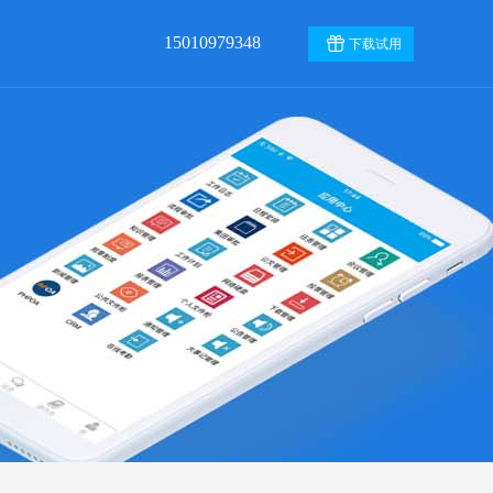
15010979348
下载试用